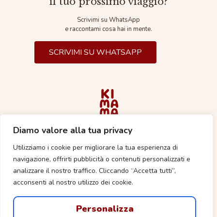
il tuo prossimo viaggio?
Scrivimi su WhatsApp
e raccontami cosa hai in mente.
SCRIVIMI SU WHATSAPP
Diamo valore alla tua privacy
via G. Campostrini 18,
Utilizziamo i cookie per migliorare la tua esperienza di
37029 S. Pietro in Cariano (VR)
045 680 1935
navigazione, offrirti pubblicità o contenuti personalizzati e
info@kimamaviaggi.it
analizzare il nostro traffico. Cliccando “Accetta tutti”,
acconsenti al nostro utilizzo dei cookie.
SI RICEVE SOLO SU
APPUNTAMENTO
Personalizza